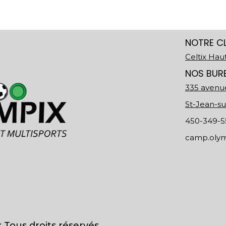
NOTRE CL
Celtix Hau
NOS BUR
335 avenu
St-Jean-s
450-349-55
camp.oly
Tous droits réservés.